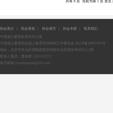
共有 8 页 当前为第 1 页 首页 
协会简介
|
协会章程
|
协会领导
|
协会专家
|
联系我们
中国成人教育标准化办公室
中国成人教育协会成人教育培训机构工作委员会
京ICP备18053765号
地址：北京市丰台区望园西里四号院丰台区招生考试中心3层
联系人电话：曹老师 13311252717
电子邮箱:yxiuzhongxin@163.com